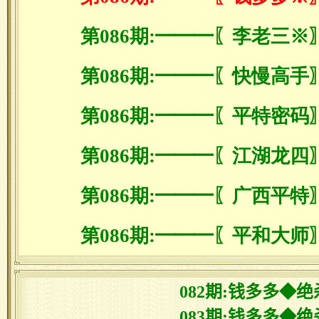
第086期:━━━〖李老三※
第086期:━━━〖快慢高手
第086期:━━━〖平特密码
第086期:━━━〖江湖龙四
第086期:━━━〖广西平特
第086期:━━━〖平和大师
082期:钱多多◆
083期:钱多多◆