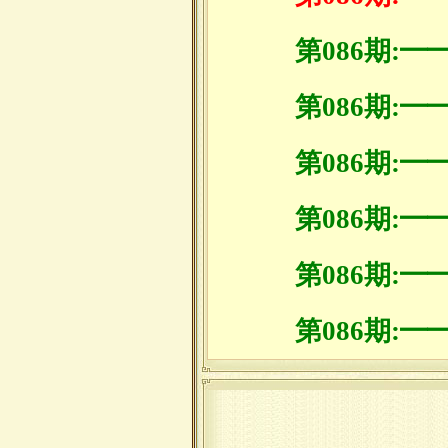
第086期:
第086期:
第086期:
第086期:
第086期:
第086期: