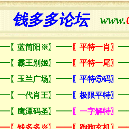
钱多多论坛
www.
━━━〖蓝简阳※〗━━
〖平特一肖〗
━
━━━〖霸王别姬〗━━
〖平特一尾〗
━
━━━〖玉兰广场〗━━
〖平特⑤码〗
━
━━━〖一代肖王〗━━
〖极限平特〗
━
━━━〖鹰潭码圣〗━━
〖一字解特〗
━
━━━〖钱多多※〗━━
〖跑狗玄机〗
━