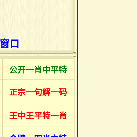
窗口
公开一肖中平特
正宗一句解一码
王中王平特一肖