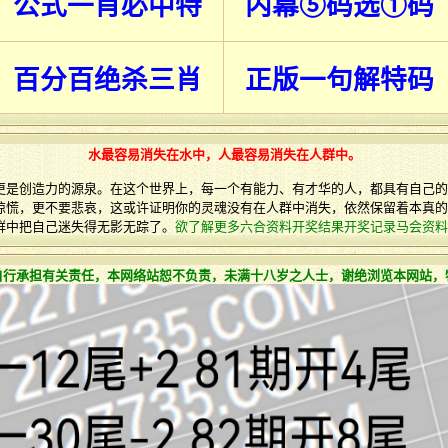
公式一肖必中特
内幕⑤码选①码
百分百绝杀三肖
正版一句解特码
水最容易消失在水中，人最容易消失在人群中。
更是创造力的源泉。在这个世界上，每一个有能力、有才华的人，都具有自己的
惊慌，更不要悲哀，这或许证明你的灵魂没有在人群中消失，依然保留着本真的
群中把自己迷失得无影无踪了。
欲了解更多
六合资料开奖结果开奖记录马会资料
自行承担有关责任，本网络站恕不负责，未满十八岁之人士，谢绝浏览本网站，