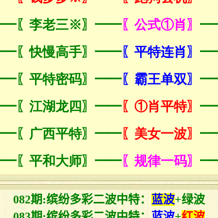
━━━〖李老三※〗━━
〖公式①肖〗
━
━━━〖快慢高手〗━━
〖平特连肖〗
━
━━━〖平特密码〗━━
〖霸王单双〗
━
━━━〖江湖龙四〗━━
〖①肖平特〗
━
━━━〖广西平特〗━━
〖美女一波〗
━
━━━〖平和大师〗━━
〖规律一码〗
━
082期:缤纷多彩二波中特：
蓝波
+
绿波
083期:缤纷多彩二波中特：
蓝波
+
红波