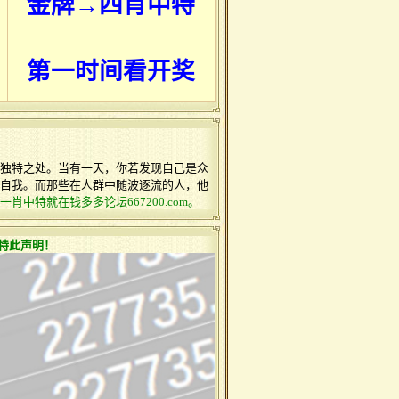
金牌→四肖中特
第一时间看开奖
独特之处。当有一天，你若发现自己是众
自我。而那些在人群中随波逐流的人，他
一肖中特
就在钱多多论坛667200.com。
特此声明！