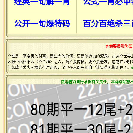
经典一句解一肖
公式一肖必中
公开一句爆特码
百分百绝杀三
水最容易消失在
个性是一笔宝贵的财富，是生命的价值，更是创造力的源泉。在这个世界
人眼中格格不入《不合群》之人，请不要惊慌，更不要悲哀，这或许证明
们却成了丢失灵魂的行尸走肉，早已在人群中把自己迷失得无影无踪了。
使用者须自行承担有关责任，本网络站恕