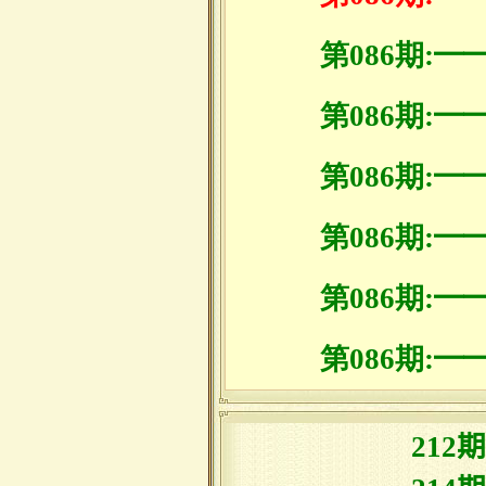
第086期:
第086期:
第086期:
第086期:
第086期:
第086期:
21