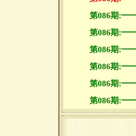
第086期:
第086期:
第086期:
第086期:
第086期:
第086期: