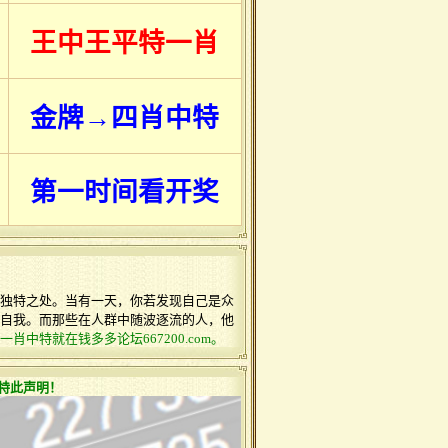
王中王平特一肖
金牌→四肖中特
第一时间看开奖
独特之处。当有一天，你若发现自己是众
自我。而那些在人群中随波逐流的人，他
一肖中特
就在钱多多论坛667200.com。
特此声明！