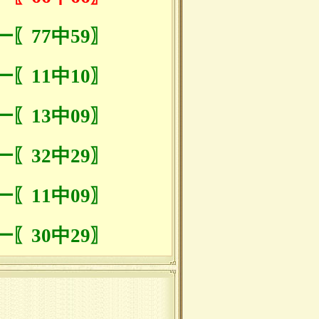
━〖77中59〗
━〖11中10〗
━〖13中09〗
━〖32中29〗
━〖11中09〗
━〖30中29〗