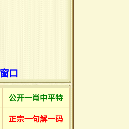
窗口
公开一肖中平特
正宗一句解一码